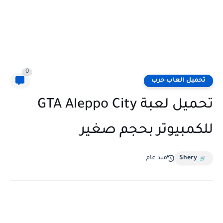
0
تحميل العاب حرب
تحميل لعبة GTA Aleppo City
للكمبيوتر بحجم صغير
Shery
منذ عام