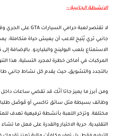
الانشطة الجانبية :-
لا تقتصر لعبة حرامي
جانبي ثري يُتيح للاعب أن يعيش حياة متكاملة. يم
الاستمتاع بلعب البولينج والبلياردو. بالإضافة إل
المركبات في أماكن خطرة لمجرد التسلية. هذا التنو
بالتجدد والتشويق، حيث يقدم كل نشاط جانبي طابعًا
ومن أبرز ما يميز جاتا أنّك قد تقضي ساعات داخل 
وظائف بسيطة مثل سائق تاكسي أو مُوصّل طلبا
مختلفة. وتزخر اللعبة بأنشطة ترفيهية تهدف للمتع
التقليدية. حرية الاختيار والقدرة على فعل ما تشا
الترفيه فقط، بل توفر مكافآت مالية تعزز تقدمك في