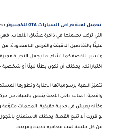
تحميل لعبة حرامي السيارات GTA للكمبيوتر
التي تركت بصمتها في ذاكرة عشّاق الألعاب. فهي لا
مليئًا بالتفاصيل الدقيقة والفرص اللامحدودة. من
وتسير بالقصة كما تشاء. ما يجعل التجربة مميزة 
اختياراتك. يمكنك أن تكون بطلًا نبيلًا أو شخصية خ
تتميّز اللعبة برسومياتها الجذابة وتطورها المس
واقعية. العالم داخل اللعبة ينبض بالحياة، من حرك
وكأنه يعيش في مدينة حقيقية. المهمات متنوّعة ومل
لو قررت ألا تتبع القصة، يمكنك الاستمتاع بالتج
من كل جلسة لعب مغامرة جديدة وفريدة.