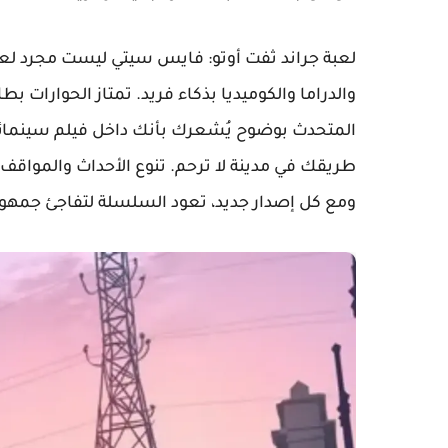
لعبة جراند ثفت أوتو: فايس سيتي ليست مجرد لعب
والدراما والكوميديا بذكاء فريد. تمتاز الحوارا
المتحدث بوضوح يُشعرك بأنك داخل فيلم سينمائي.
طريقك في مدينة لا ترحم. تنوع الأحداث والمواقف 
ومع كل إصدار جديد، تعود السلسلة لتفاجئ جمهور