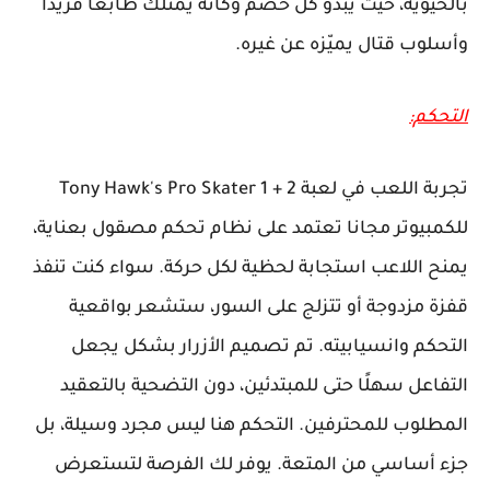
بالحيوية، حيث يبدو كل خصم وكأنه يمتلك طابعًا فريدًا
وأسلوب قتال يميّزه عن غيره.
التحكم:
تجربة اللعب في لعبة Tony Hawk's Pro Skater 1 + 2
للكمبيوتر مجانا تعتمد على نظام تحكم مصقول بعناية،
يمنح اللاعب استجابة لحظية لكل حركة. سواء كنت تنفذ
قفزة مزدوجة أو تتزلج على السور، ستشعر بواقعية
التحكم وانسيابيته. تم تصميم الأزرار بشكل يجعل
التفاعل سهلًا حتى للمبتدئين، دون التضحية بالتعقيد
المطلوب للمحترفين. التحكم هنا ليس مجرد وسيلة، بل
جزء أساسي من المتعة. يوفر لك الفرصة لتستعرض