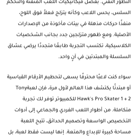
التطور التقني. بفضل ميكانيكيات اللعب المتقنة والتحكم
السلس، يحس اللاعب وكأنه يتزلج فعلاً فوق اللوح،
منفذًا حركات مذهلة في بيئات مأخوذة من الإصدارات
الأصلية. ومع ظهور متزلجين جدد بجانب الشخصيات
الكلاسيكية، تكتسب التجربة طابعًا متجددًا يرضي عشاق
السلسلة والمبتدئين في آنٍ واحد.
سواء كنت لاعبًا محترفًا يسعى لتحطيم الأرقام القياسية
أو مبتدئًا يكتشف هذا العالم لأول مرة، فإن لعبةTony
Hawk's Pro Skater 1 + 2 للكمبيوتر توفر لك تجربة
متكاملة. من أطوار اللعب الفردي والجماعي إلى أدوات
التخصيص الواسعة وتصميم الحدائق، تتيح اللعبة
مساحة كبيرة للإبداع والمتعة. إنها ليست فقط لعبة، بل