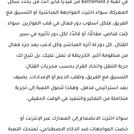
في لعبة Battlefield 2 من ميديا فاير، أنت من يحدد شكل
المعركة، سواء اخترت المواجهة المباشرة أو التنسيق مع
الفريق، فلكل أسلوب دور فعال في قلب الموازين. سواء
كنت قناص، مقاتلًا، أو قائدًا، لكل دور تأثيره في سير
القتال. كل دور له أثره المباشر، وكل لاعب يعد جزء فعال
من منظومة أكبر. الخريطة لا تملى عليك، بل تتيح لك
حرية التنقل واتخاذ القرار بحسب مجريات القتال.
التنسيق مع الفريق، وطلب الدعم أو الإمدادات، يضيف
بعد استراتيجي مذهل. وهكذا تتحول اللعبة إلى تجربة
متكاملة من التفكير والتنفيذ في الوقت الحقيقي.
سواء اخترت الانضمام إلى المعارك عبر الإنترنت أو
خضت المواجهات ضد الذكاء الاصطناعي، تمنحك اللعبة