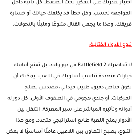
اختبار لقدرتك على التفكير تحت الضغط. كل ثانية داخل
المواجهة تحسب، وكل خطأ قد يكلفك حياتك أو خسارة
فريقك. وهذا ما يجعل القتال متنوعًا ومليئًا بالتحولات.
تنوع الأدوار القتالية:
لا تحاصرك Battlefield 2 في دور واحد، بل تفتح أمامك
خيارات متعددة تناسب أسلوبك في اللعب. يمكنك أن
تكون قناص دقيق، طبيب ميداني، مهندس يصلح
المركبات، أو جندي هجومي في الصفوف الأولى. كل دور له
أدواته وتأثيره المباشر على سير المعركة. التنقل بين
الأدوار يمنح اللعبة طابع استراتيجي متجدد. ومع هذا
التنوع، يصبح التعاون بين اللاعبين عاملًا أساسيًا لا يمكن