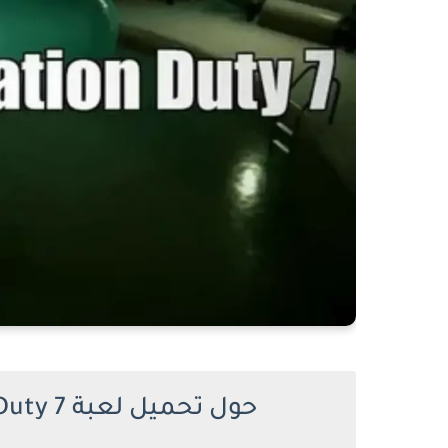
حول تحميل لعبة I'm on Observation Duty 7 للكمبيوتر