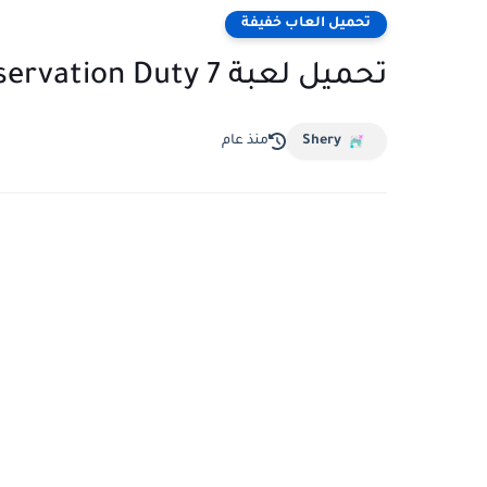
تحميل العاب خفيفة
تحميل لعبة I'm on Observation Duty 7 للكمبيوتر مضغوطة
Shery
منذ عام