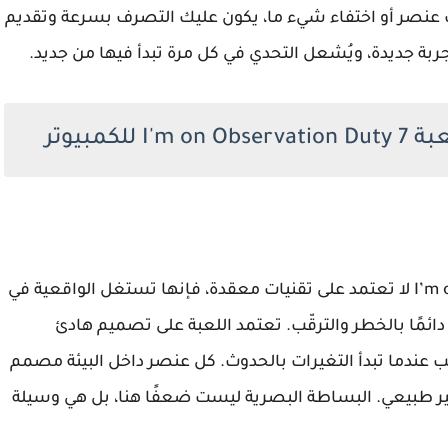
 عنصر أو اختفاء شيء ما، يكون عليك التصرف بسرعة وتقديم
ربة جديدة، ويُشعل التحدي في كل مرة تبدأ فيها من جديد.
كمبيوتر
على الرغم من أن رسومات I’m on Observation Duty 7 لا تعتمد على تقنيات معقدة، فإنها تستغل الواقعية في
ئمًا بالخطر والترقّب. تعتمد اللعبة على تصميم هادئ
 عندما تبدأ التغيرات بالحدوث. كل عنصر داخل البيئة مصمم
غير طبيعي. البساطة البصرية ليست ضعفًا هنا، بل هي وسيلة