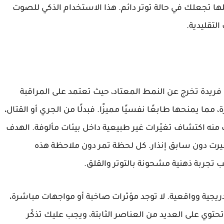
ها تجعلك في حالة توتر دائم. هذا الاستخدام الذكي للصوت
التقليدية.
I’m on Observation D تجربة رعب فريدة تخرج عن النمط المعتاد، حيث تعتمد على المراقبة
 مما يمنحها طابعًا نفسيًا مميزًا. فبدلًا من الجري أو القتال،
 منه اكتشاف تغيّرات غير طبيعية داخل بيئات مألوفة. الهدف
رت دون سابق إنذار. كل لحظة تمر دون ملاحظة هذه
ب تجربة ذهنية مشحونة بالتوتر والقلق.
ريجية وواقعية. لا توجد مؤثرات صاخبة أو مواجهات مباشرة،
تحتوي على العديد من العناصر الثابتة، ويجب عليك تذكّر