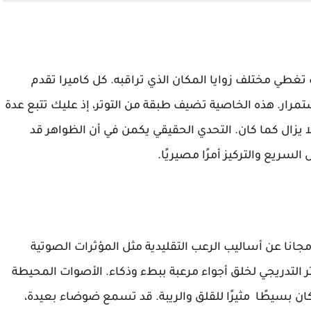
 تغطي مختلف زوايا المكان الذي تراقبه. كل كاميرا تقدم
مرار. هذه الخاصية تضيف طبقة من التوتر، إذ عليك تتبع عدة
يزال كما كان. التحدي الحقيقي يكمن في أن الظواهر قد
لسريع والتركيز أمرًا مصيريًا.
I’m on Observation D للكمبيوتر مجانا عن أساليب الرعب التقليدية مثل المؤثرات الصوتية
ر التدريجي لخلق أجواء مرعبة ببطء وذكاء. الأصوات المحيطة
 بسيطًا مثيرًا للقلق والريبة. قد تسمع ضوضاء بعيدة،