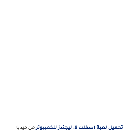
تحميل لعبة اسفلت 9: ليجندز للكمبيوتر
من ميديا