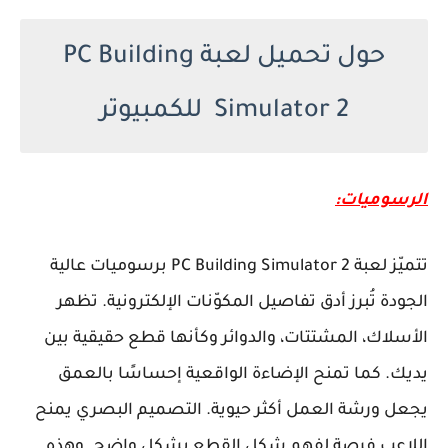
حول تحميل لعبة PC Building
Simulator 2 للكمبيوتر
الرسوميات:
تتميّز لعبة PC Building Simulator 2 برسوميات عالية
الجودة تُبرز أدق تفاصيل المكوّنات الإلكترونية. تظهر
الأسلاك، المشتتات، والدوائر وكأنها قطع حقيقية بين
يديك. كما تمنح الإضاءة الواقعية إحساسًا بالعمق
يجعل ورشة العمل أكثر حيوية. التصميم البصري يمنح
اللاعب فرصة لفهم شكل القطع بشكل واضح. وهذه