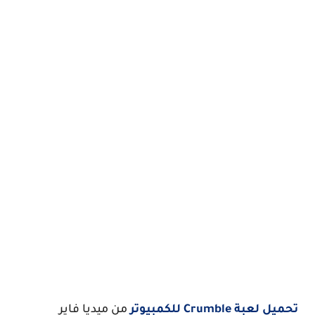
تحميل لعبة Crumble للكمبيوتر
من ميديا فاير