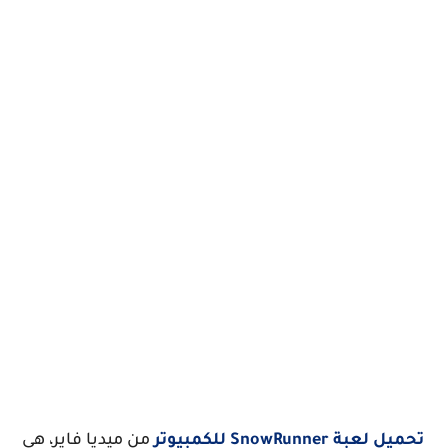
تحميل لعبة SnowRunner للكمبيوتر
من ميديا فاير، هي