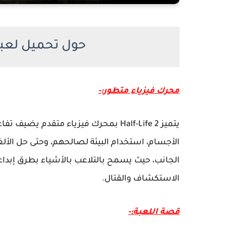
حول تحميل لعبة Half Life 2 للكمب
محرك فيزياء متطور:-
يتميز Half-Life 2 بمحرك فيزياء متقدم 
الجانب، حيث يسمح بالتلاعب بالأشياء بطرق إبداعي
الاستكشاف والقتال.
قصة اللعبة:-