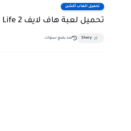
تحميل العاب أكشن
تحميل لعبة هاف لايف Half Life 2 للكمبيوتر من ميديا فاير
Shery
منذ بضع سنوات