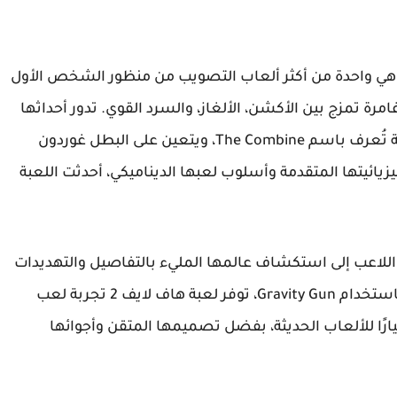
، هي واحدة من أكثر ألعاب التصويب من منظور الشخص الأول
امرة تمزج بين الأكشن، الألغاز، والسرد القوي. تدور أحداثها
في عالم مستقبلي مظلم تسيطر عليه قوة غامضة تُعرف باسم The Combine، ويتعين على البطل غوردون
زيائيتها المتقدمة وأسلوب لعبها الديناميكي، أحدثت اللعبة
 اللاعب إلى استكشاف عالمها المليء بالتفاصيل والتهديدات
المختلفة. من المعارك الحماسية إلى حل الألغاز باستخدام Gravity Gun، توفر لعبة هاف لايف 2 تجربة لعب
 معيارًا للألعاب الحديثة، بفضل تصميمها المتقن وأجوائها