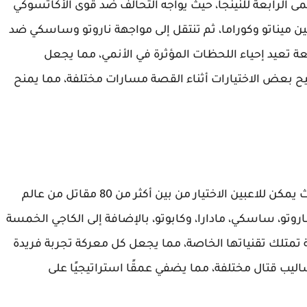
ستورم 3 حول الحرب العظمى الرابعة للنينجا، حيث يواجه التحالف ضد قوى الأكاتسوكي
بين ميناتو وكوراما، ثم تنتقل إلى مواجهة ناروتو وساسكي ضد
ئعة تعيد إحياء اللحظات المؤثرة في الأنمي، مما يجعل
يح بعض الاختيارات أثناء القصة مسارات مختلفة، مما يمنح
تضم اللعبة مجموعة واسعة من الشخصيات، حيث يمكن للاعبين الاختيار من بين أكثر من 80 مقاتل من عالم
وتو، ساسكي، مادارا، وكابوتو، بالإضافة إلى الكاجي الخمسة
تلك تقنياتها الخاصة، مما يجعل كل معركة تجربة فريدة
أساليب قتال مختلفة، مما يضفي عمقًا استراتيجيًا على