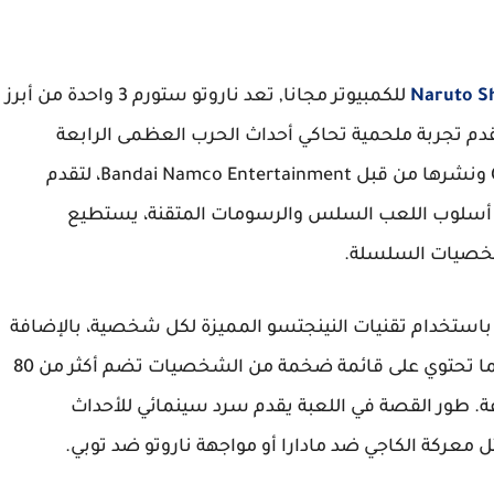
للكمبيوتر مجانا, تعد ناروتو ستورم 3 واحدة من أبرز
تقدم تجربة ملحمية تحاكي أحداث الحرب العظمى الرابعة
للنينجا. تم تطوير اللعبة بواسطة CyberConnect2 ونشرها من قبل Bandai Namco Entertainment، لتقدم
أسلوب اللعب السلس والرسومات المتقنة، يستطيع
شخصيات السلسلة.
 باستخدام تقنيات النينجتسو المميزة لكل شخصية، بالإضافة
إلى تنفيذ الهجمات المشتركة والجتسو النهائي. كما تحتوي على قائمة ضخمة من الشخصيات تضم أكثر من 80
عة. طور القصة في اللعبة يقدم سرد سينمائي للأحداث
 معركة الكاجي ضد مادارا أو مواجهة ناروتو ضد توبي.