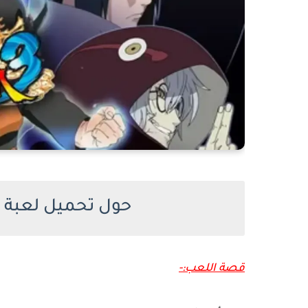
حول تحميل لعبة ناروتو 
قصة اللعب:-