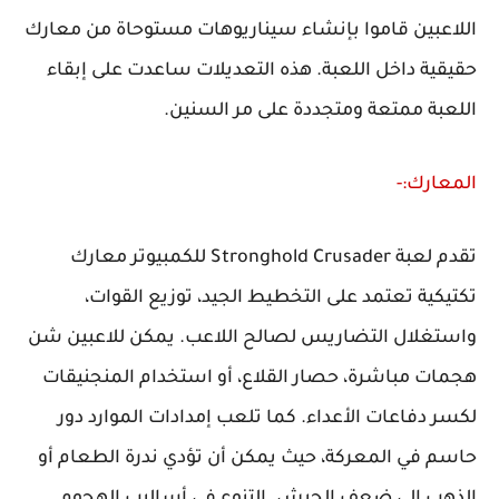
اللاعبين قاموا بإنشاء سيناريوهات مستوحاة من معارك
حقيقية داخل اللعبة. هذه التعديلات ساعدت على إبقاء
اللعبة ممتعة ومتجددة على مر السنين.
المعارك:-
تقدم لعبة Stronghold Crusader للكمبيوتر معارك
تكتيكية تعتمد على التخطيط الجيد، توزيع القوات،
واستغلال التضاريس لصالح اللاعب. يمكن للاعبين شن
هجمات مباشرة، حصار القلاع، أو استخدام المنجنيقات
لكسر دفاعات الأعداء. كما تلعب إمدادات الموارد دور
حاسم في المعركة، حيث يمكن أن تؤدي ندرة الطعام أو
الذهب إلى ضعف الجيش. التنوع في أساليب الهجوم