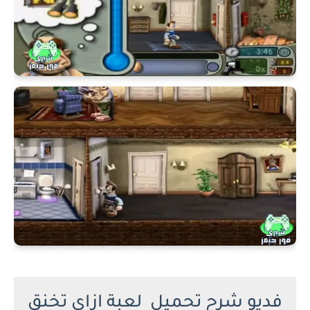
فديو شرح تحميل لعبة ازاي تخنق