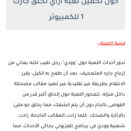
حول تحميل لعبة ازاي تخنق جارك
1 للكمبيوتر
قصة اللعبة:-
تدور أحداث اللعبة حول "وودي"، رجل طيب لكنه يعاني من
إزعاج جاره المتعجرف. بعد أن طفح به الكيل، يقرر
الانتقام بطريقة غير تقليدية عبر تنفيذ مقالب مضحكة
داخل منزله. تتمحور اللعبة حول إلحاق أكبر قدر من
الفوضى بالجار دون أن يتم كشفك، مما يخلق جو مليئ
بالإثارة والضحك. كلما زادت المقالب الناجحة، زادت
شعبية وودي في برنامج تلفزيوني يحاكي الأحداث، مما