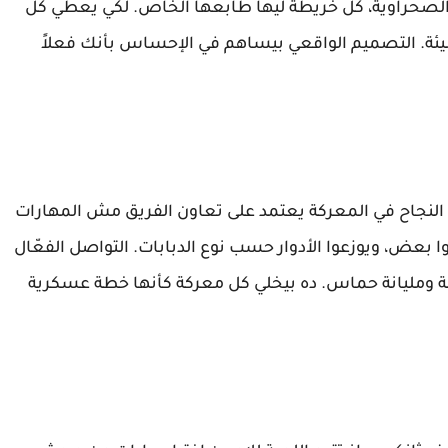
 الصحراوية، كل خريطة ليها طابعها الخاص. لكي يعطي كل
يئة. التصميم الواقعي بيساهم في الإحساس بأنك فعلاً
لجماعي هو قلب لعبة World of Tanks، لأن النجاح في المعركة يعتمد على تعاون الفريق مش المهارات
ا بعض، ويوزعوا الأدوار حسب نوع الدبابات. التواصل الفعّال
ة ومليانة حماس. ده بيخلي كل معركة كأنها خطة عسكرية