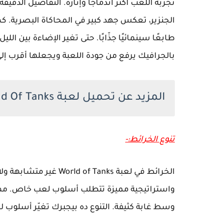
تجربة اللعب أكثر اندماجًا وإثارة. التفاصيل الدقي
الجنزير، تعكس جهد كبير في المحاكاة البصرية. كما
طابعًا سينمائيًا جذّابًا. حتى تغير الإضاءة بين الل
بالجرافيك يرفع من جودة اللعبة ويجعلها أقرب إلى
المزيد عن تحميل لعبة World Of Tanks للكمبيوتر
تنوع الخرائط:-
الخرائط في لعبة f Tanks
واستراتيجية مميزة تتطلب أسلوب لعب خاص. ممكن
وسط غابة كثيفة. التنوع ده بيجبرك تغيّر أسلوب