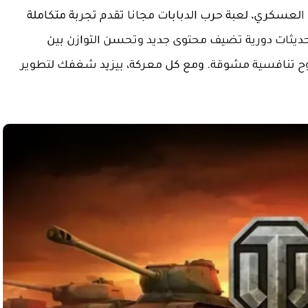
لعسكري، لعبة حرب الدبابات مجانا تقدم تجربة متكاملة
ديثات دورية تضيف محتوى جديد وتحسن التوازن بين
وح تنافسية مشوقة. ومع كل معركة، بيزيد شغفك لتطوير