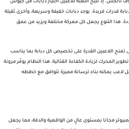
 اوف ثانكس. إذ تتيح اللعبة للاعبين اختيار دبابات من جيوش
 دبابة قدرات فريدة. يوجد دبابات خفيفة وسريعة، وأخرى ثقيلة
دة. هذا التنوع يجعل كل معركة مختلفة ويزيد من عمق
 بل تمنح اللاعبين القدرة على تخصيص كل دبابة بما يناسب
وير المحرك لزيادة الكفاءة القتالية. هذا النظام يوفّر مرونة
 كل لاعب يمكنه بناء ترسانة مميزة تتوافق مع خططه
كمبيوتر مجانا بمستوى عالٍ من الواقعية والدقة، مما يجعل