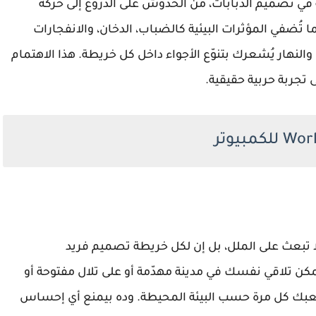
قة في تصميم الدبابات، من الخدوش على الدروع إلى حركة
 تُضفي المؤثرات البيئية كالضباب، الدخان، والانفجارات
يل والنهار يُشعرك بتنوّع الأجواء داخل كل خريطة. هذا الاهتمام
 تجربة حربية حقيقية.
World o غير متشابهة ولا تبعث على الملل، بل إن لكل خريطة تصميم فريد
 تلاقي نفسك في مدينة مهدّمة أو على تلال مفتوحة أو
 لعبك كل مرة حسب البيئة المحيطة. وده بيمنع أي إحساس