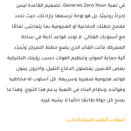
في لعبة Generals Zero Hour، تصميم القاعدة ليس
إجراءً روتينيًا، بل هو لوحة ترسمها بإرادتك، حيث تحدد
ملامح خطتك الدفاعية أو الهجومية بما يتماشى تمامًا
مع أسلوبك القتالي. لا توجد قواعد ثابتة في ساحة
المعركة، فأنت القائد الذي يضع خطط التمركز، ويُحدّد
آلية حماية الموارد وتنظيم القوات حسب رؤيتك التكتيكية.
بعض اللاعبين يفضلون الدفاع الثقيل، وآخرون يبنون
قواعد هجومية صغيرة وسريعة. كل أسلوب له مخاطره
وفوائده، ونظام البناء في اللعبة يدعم هذا التنوع. وهذا ما
يمنح كل جولة طابعًا خاصًا لا يشبه غيره.
أسلوب اللعب الاستراتيجي:-