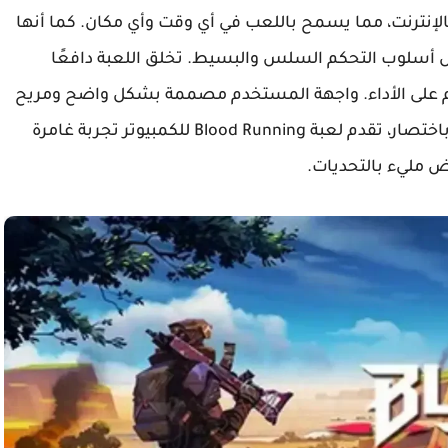
 بالإنترنت، مما يسمح باللعب في أي وقت وأي مكان. كما أنها
ل أسلوب التحكم السلس والبسيط. تخلق اللعبة دافعًا
ئم على الأداء. واجهة المستخدم مصممة بشكل واضح ومريح
للعين، ما يسهل على اللاعب التفاعل دون تعقيد. باختصار، تقدم لعبة Blood Running للكمبيوتر تجربة غامرة
 مليء بالتحديات.