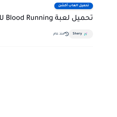
تحميل العاب أكشن
تحميل لعبة Blood Running للكمبيوتر مجانا من ميديا فاير
Shery
منذ عام