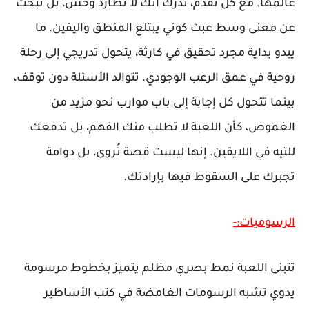
عالمها. مع كل تقدم، تدرك أنك لا تطارد وحش، بل تبحث
عن معنى وسط عبث كوني يبتلع المنطق واليقين. ما
يبدو بداية مجرد تحقيق في كارثة، يتحول تدريجي إلى رحلة
روحية في عمق الرعب الوجودي. تتوالد الأسئلة دون توقف،
بينما تتحول كل إجابة إلى باب موارب نحو مزيد من
الغموض، كأن اللعبة لا تطلب منك الفهم، بل تدفعك
للتيه في اللايقين. إنها ليست قصة تُروى، بل دوامة
تجبرك على السقوط فيها بإرادتك.
الرسوميات:-
تتبنى اللعبة نمط بصري مظلم يتميز بخطوط مرسومة
يدوي تشبه الرسومات الغامضة في كتب الأساطير