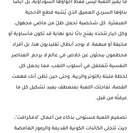
ما يميز اللعبة ليس فقط أجواؤها السوداوية، بل أيضا
بناؤها السردي العميق الذي يُشبه قطع الأحجية
المبعثرة. كل شخصية تحمل ظلّ من ماضي مجهول،
وكل خيار تتخذه يفتح بابًا نحو نهاية قد تكون مأساوية أو
مخيفة أو مبهمة. لا يوجد أبطال تقليديون هنا، بل أفراد
محطمون يبحثون عن خلاص في عالم لا يرحم. العناصر
النفسية تتغلغل في أسلوب اللعب، مما يجعل كل
لحظة مليئة بالتوتر والريبة. وحتى حين تظن أنك فهمت
القصة، تفاجئك اللعبة بمنعطف يعيد تشكيل كل ما
عرفتَه من قبل.
تصميم اللعبة مستوحى بذكاء من أعمال "لافكرافت"،
حيث تتجلى الكائنات الكونية القديمة والرموز الغامضة