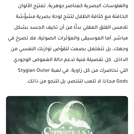
والهلوسات البصرية كعناصر جوهرية. تمتزج الألوان
الخافتة مع كثافة الظلال لتنتج لوحة بصرية مشوَّشة
تلامس القلق العقلي بدلًا من أن تخيف الجسد بشكل
مباشر. أما الموسيقى والمؤثرات الصوتية، فلا تصرخ في
وجهك، بل تتغلغل بصمت لتقوّض توازنك النفسي من
الداخل. كل تفصيلة فنية تدعم حالة الغموض الوجودي
التي تحاصرك من كل زاوية. في لعبة Stygian Outer
Gods مجانا، لا تلعب لتنتصر، بل لتنجو من ذاتك.