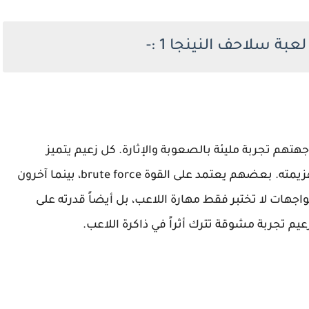
ة سلاحف النينجا 1 :-
تهم تجربة مليئة بالصعوبة والإثارة. كل زعيم يتميز
بأسلوب قتال فريد يحتاج إلى استراتيجية خاصة لهزيمته. بعضهم يعتمد على القوة brute force، بينما آخرون
جهات لا تختبر فقط مهارة اللاعب، بل أيضاً قدرته على
يم تجربة مشوقة تترك أثراً في ذاكرة اللاعب.