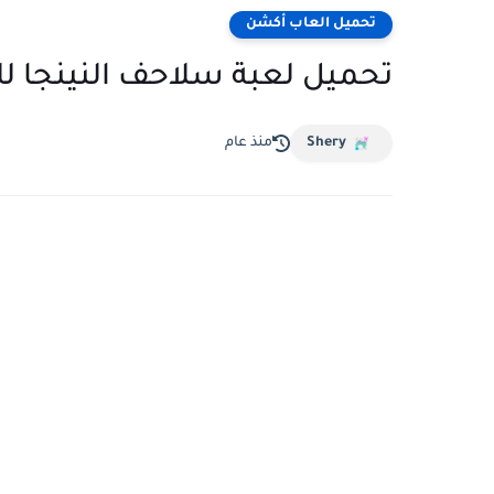
تحميل العاب أكشن
تحميل لعبة سلاحف النينجا لل
Shery
منذ عام