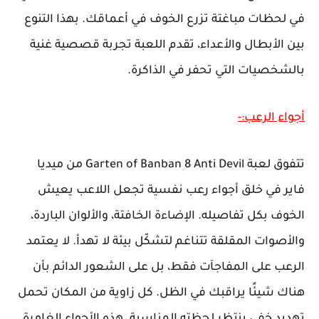
في لحظات مباغتة تزرع الخوف في أعماقك. بهذا التنوع
بين الأبطال والأعداء، تقدم اللعبة تجربة قصصية غنية
بالشخصيات التي تحفر في الذاكرة.
أجواء الرعب:-
تتفوق لعبة Garten of Banban 8 Anti Devil من ميديا
فاير في خلق أجواء رعب نفسية تجعل اللاعب يعيش
الخوف بكل تفاصيله. الإضاءة الخافتة، والألوان الباردة،
والأصوات المقلقة تتناغم لتشكّل بيئة لا تهدأ. لا يعتمد
الرعب على المفاجآت فقط، بل على الشعور الدائم بأن
هناك شيئًا يراقبك في الظل. كل زاوية من المكان تحمل
تهديد خفي ينتظر لحظته المناسبة. هذه الأجواء الغامرة