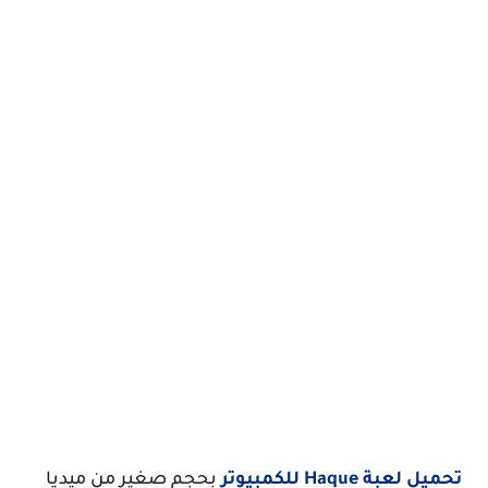
تحميل لعبة Haque للكمبيوتر
بحجم صغير من ميديا