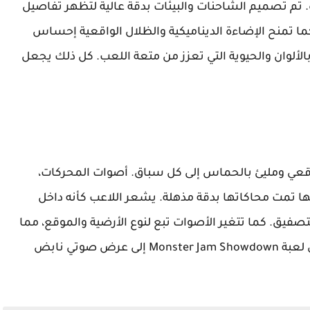
م تصميم الشاحنات والبيئات بدقة عالية لتظهر تفاصيل
ا تمنح الإضاءة الديناميكية والظلال الواقعية إحساس
الألوان والحيوية التي تعزز من متعة اللعب. كل ذلك يجعل
اقعي ومليئ بالحماس إلى كل سباق. أصوات المحركات،
ها تمت محاكاتها بدقة مذهلة. يشعر اللاعب كأنه داخل
يق. كما تتغير الأصوات تبع لنوع الأرضية والموقع، مما
يزيد من واقعية التجربة. بذلك تتحول كل لحظة في لعبة Monster Jam Showdown إلى عرض صوتي نابض