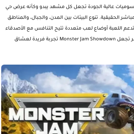
رسوميات عالية الجودة تجعل كل مشهد يبدو وكأنه عرض حي
ةMonster Jam Showdown برابط مباشر الحقيقية. تنوع البيئات بين المدن، والجبال، والمناطق
دعم اللعبة أوضاع لعب متعددة تتيح التنافس مع الأصدقاء
أو خوض مغامرات فردية مدهشة. كل هذه العناصر تجعل Monster Jam Showdown تجربة فريدة لعشاق