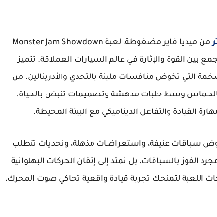
من ميديا فاير مضغوطة، لعبة Monster Jam Showdown
مع بين القوة والإثارة في عالم السيارات العملاقة. تتميز
خمة التي تخوض منافسات مليئة بالتحدي والأدرينالين. من
ئة بالحماس وسط حلبات مدهشة وتصميمات تنبض بالحياة.
رة القيادة والتفاعل الديناميكي مع البيئة المحيطة.
وض سباقات عنيفة، واستعراضات مذهلة، وتحديات تتطلب
جرد الفوز بالسباقات، بل تمتد إلى إتقان الحركات البهلوانية
كات اللعبة لتمنحك تجربة قيادة واقعية تحاكي صوت المحرك،