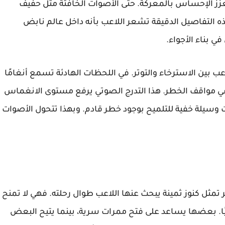
زز الإحساس بالمعركة. حتى الأصوات الخافتة مثل حفيف
ذه التفاصيل الدقيقة تشعر اللاعب بأنه داخل عالم نابض
ي بناء الأجواء.
ب بين الاسترخاء والتوتر. في اللحظات الهادئة تسمع أنغامًا
 في مواقف الخطر. هذا التدرج الصوتي يرفع مستوى الانغماس
ات وسيلة خفية للتلميح بوجود خطر قادم. وبهذا تتحول الأصوات
لعبة Underquest من ميديا فاير تمثل كنوز ثمينة يبحث عنها اللاعب طوال رحلته. فهي لا تمنح
ليًا. بعضها يساعد على فتح ممرات سرية، بينما يتيح البعض