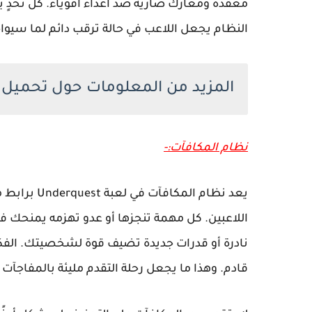
معقدة ومعارك ضارية ضد أعداء أقوياء. كل تحدٍ يح
النظام يجعل اللاعب في حالة ترقب دائم لما سيواج
المزيد من المعلومات حول تحميل لعبة Underquest لل
نظام المكافآت:-
يعد نظام ال
اللاعبين. كل مهمة تنجزها أو عدو تهزمه يمنحك فر
نادرة أو قدرات جديدة تضيف قوة لشخصيتك. الفكر
قادم. وهذا ما يجعل رحلة التقدم مليئة بالمفاجآت 