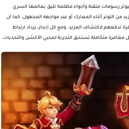
 البصرية، تقدم لعبة Underquest للكمبيوتر رسومات متقنة وأجواء مظلمة تليق بعالمها السري
د من التوتر أثناء المعارك أو عند مواجهة المجهول. كما أن
زة تدفعهم لاكتشاف المزيد. ومع كل إنجاز، يزداد ارتباط
ل مغامرة متكاملة تستحق التجربة لمحبي الأكشن والتحديات.