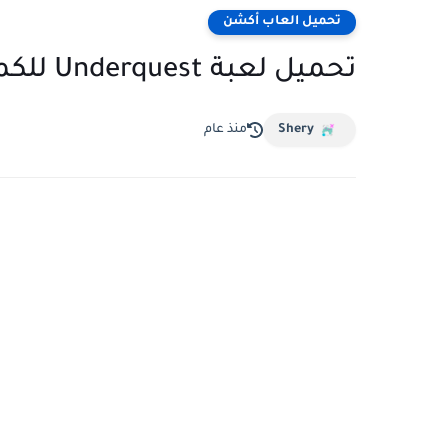
تحميل العاب أكشن
تحميل لعبة Underquest للكمبيوتر مجانا من ميديا فاير
Shery
منذ عام