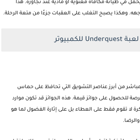
مل في طياته مكافأة معنوية أو مادية عند تجاوزه. هذا
هه. وهكذا يصبح التغلب على العقبات جزءًا من متعة الرحلة.
كمبيوتر
مكافآت في لعبة Underquest برابط مباشر من أبرز عناصر التشويق التي تحافظ على حماس
صة للحصول على جوائز قيمة. هذه الجوائز قد تكون موارد
ة لا تقوم فقط على العطاء بل على إثارة الفضول لما هو
والرضا.