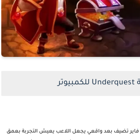
تر
ية في لعبة Underquest من ميديا فاير تضيف بعد واقعي يجعل اللاعب يعيش التجربة بعمق