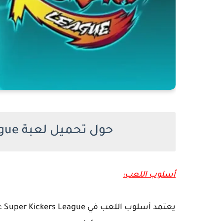
حول تحميل لعبة Super Kickers League للكمبيوتر
أسلوب اللعب:
يع