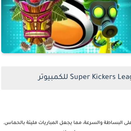
تمد أسلوب اللعب في Super Kickers League على البساطة والسرعة، مما يجعل المباريات مليئة بالحماس.