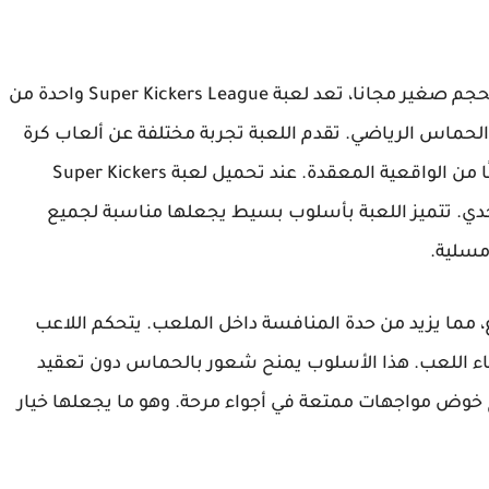
بحجم صغير مجانا، تعد لعبة Super Kickers League واحدة من
والحماس الرياضي. تقدم اللعبة تجربة مختلفة عن ألعاب كرة
القدم التقليدية، حيث تركز على المتعة والسرعة بدلًا من الواقعية المعقدة. عند تحميل لعبة Super Kickers
 والتحدي. تتميز اللعبة بأسلوب بسيط يجعلها مناسبة لجميع
ومسلية.
، مما يزيد من حدة المنافسة داخل الملعب. يتحكم اللاعب
ثناء اللعب. هذا الأسلوب يمنح شعور بالحماس دون تعقيد
ن. تحميل لعبة Super Kickers League يتيح خوض مواجهات ممتعة في أجواء مرحة. وهو ما يجعلها خيار