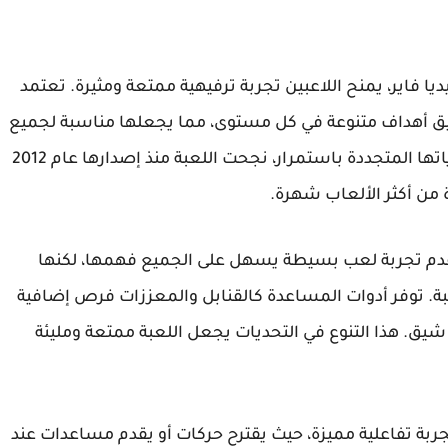
ديا فاير، يمنح اللاعبين تجربة ترفيهية ممتعة ومثيرة. تعتمد
قيق أهداف متنوعة في كل مستوى، مما يجعلها مناسبة لجميع
الفئات العمرية. بفضل تصميمها المميز ومستوياتها المتجددة باستمرار، نجحت اللعبة منذ إصدارها عام 2012
 من أكثر الألعاب شهرة.
ث تقدم تجربة لعب بسيطة يسهل على الجميع فهمها، لكنها
ة. توفر أدوات المساعدة كالقنابل والمعززات فرص إضافية
يق. هذا التنوع في التحديات يجعل اللعبة ممتعة ومليئة
جربة تفاعلية مميزة، حيث يقترح حركات أو يقدم مساعدات عند