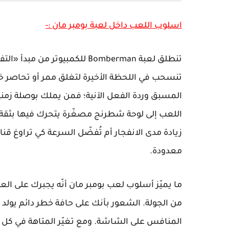
اسلوب اللعب داخل لعبة بومبر مان :-
تنطلق لعبة Bomberman للكمبيوت
تنسحب في اللحظة الأخيرة لتغلق ممر أو تحاصر خ
المسبق وردة الفعل الآنية؛ فمن يملك بوصلة زمنية
زيادة مدى الانفجار أم تُفضّل السرعة كي تراوغ قن
معدودة.
ما يميّز أسلوب لعب بومبر مان أنّه يجبرك على الع
من الجولة. الشعور بأنك على حافة خطر دائم يول
المنافس على الشاشة. ومع تغيّر المتاهة في كل انفجا