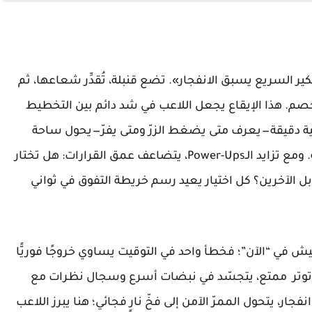
ر من مبدأ «التفكير السريع يسبق الانفجار». تضع قنبلة، تُقدِّر شعاعها، ثم
صم. هذا الإيقاع يجعل اللاعب في شد دائم بين التخطيط
 دقيقة — يعرف متى يضغط الزرّ ومتى يفرّ — يحول ساحة
اللعب إلى لوحة شطرنج مصغّرة يتحرك فيها بثقة. ومع تزايد الـPower-Ups، يتضاعف عمق القرارات: هل تختار
ابل الآخرين؟ كل اختيار يعيد رسم خريطة التفوق في ثواني
يش في “الآن”؛ فخطأ واحد في التوقيت يساوي خروجًا فوريًّا
د توتر ممتع، يتجسّد في نبضات أسرع وسجال نظرات مع
ر، يتحول الممرّ الآمن إلى فخّ نارٍ فجائي؛ هنا يبرز اللاعب