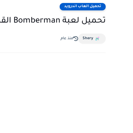
تحميل العاب اندرويد
تحميل لعبة Bomberman القديمة للكمبيوتر والاندرويد مضغوطة
Shery
منذ عام