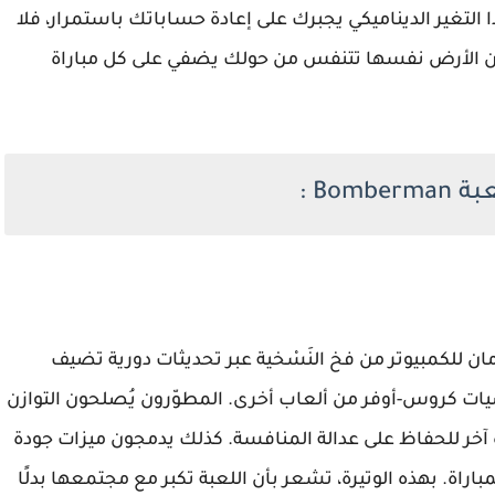
 التغير الديناميكي يجبرك على إعادة حساباتك باستمرار، فلا
 الأرض نفسها تتنفس من حولك يضفي على كل مباراة
Bo :
مان للكمبيوتر من فخ النَسْخية عبر تحديثات دورية تضيف
ت كروس-أوفر من ألعاب أخرى. المطوّرون يُصلحون التوازن
ة آخر للحفاظ على عدالة المنافسة. كذلك يدمجون ميزات جودة
اراة. بهذه الوتيرة، تشعر بأن اللعبة تكبر مع مجتمعها بدلًا