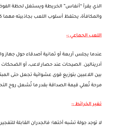
الذي يقرأ “أنفاس” الخريطة ويستغل لحظة الفوض
والمكافأة، يحتفظ أسلوب اللعب بجاذبيته مهما كر
اللعب الجماعي :-
أدرينالين. الصيحات عند حصار لاعب، أو الضحكات بع
بين اللاعبين بتوزيع قوى عشوائية تجعل حتى المبت
مرحة تُعلي قيمة الصداقة بقدر ما تُشعل روح التح
تغير الخرائط :-
لا توجد جولة تشبه أختها؛ فالجدران القابلة للتفجير