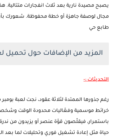
يصبح مصيدة نارية بعد ثلاث انفجارات متتالية. هذا
مجال لوصفة جاهزة أو خطة محفوظة. شعورك بأن
طابع حي
المزيد من الإضافات حول تحميل لعبة mberman
التحديثات :-
رغم جذورها الممتدة لثلاثة عقود، نجت لعبة بومبر 
خرائط موسمية وفعّاليات محدودة الوقت وشخصيا
باستمرار، فيقلّصون قوّة عنصر أو يزيدون من ندر
حياة مثل إعادة تشغيل فوري وتحليلات لما بعد المب