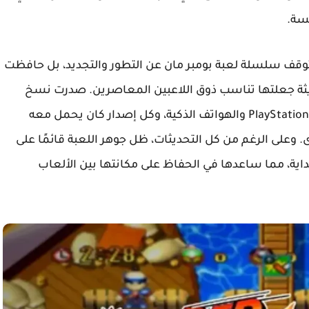
سة.
توقف سلسلة لعبة بومبر مان عن التطور والتجديد، بل حافظت
ثة جعلتها تناسب ذوق اللاعبين المعاصرين. صدرت نسخ
متعددة للعبة على أجهزة مختلفة مثل Nintendo وPlayStation والهواتف الذكية، وكل إصدار كان يحمل معه
على الرغم من كل التحديثات، ظل جوهر اللعبة قائمًا على
داية، مما ساعدها في الحفاظ على مكانتها بين الألعاب