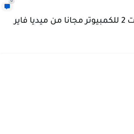
0
فاير