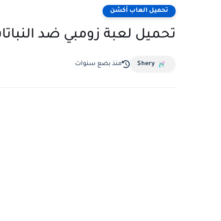
تحميل العاب أكشن
تحميل لعبة زومبي ضد النباتات 2 للكمبيوتر مجانا من ميديا 
Shery
منذ بضع سنوات