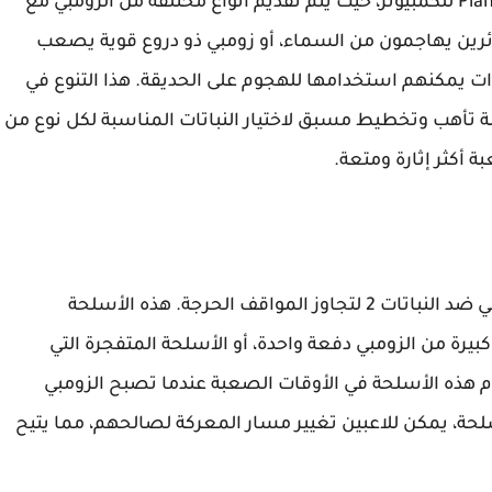
يمثل أحد أكبر التحديات في لعبة Plants Vs Zombies 2 للكمبيوتر، حيث يتم تقديم أنواع مختلفة من الزومبي مع
ئرين يهاجمون من السماء، أو زومبي ذو دروع قوية يصعب
ت يمكنهم استخدامها للهجوم على الحديقة. هذا التنوع في
الة تأهب وتخطيط مسبق لاختيار النباتات المناسبة لكل نوع من
 أكثر إثارة ومتعة.
تعد من أهم الأدوات التي تساعد اللاعبين في زومبي ضد النباتات 2 لتجاوز المواقف الحرجة. هذه الأسلحة
رة من الزومبي دفعة واحدة، أو الأسلحة المتفجرة التي
 هذه الأسلحة في الأوقات الصعبة عندما تصبح الزومبي
حة، يمكن للاعبين تغيير مسار المعركة لصالحهم، مما يتيح