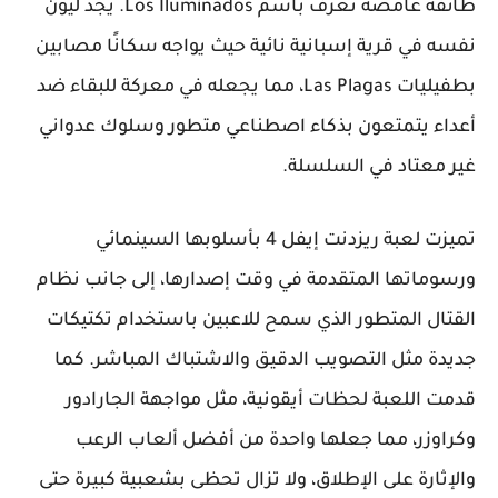
طائفة غامضة تُعرف باسم Los Iluminados. يجد ليون
نفسه في قرية إسبانية نائية حيث يواجه سكانًا مصابين
بطفيليات Las Plagas، مما يجعله في معركة للبقاء ضد
أعداء يتمتعون بذكاء اصطناعي متطور وسلوك عدواني
غير معتاد في السلسلة.
تميزت لعبة ريزدنت إيفل 4 بأسلوبها السينمائي
ورسوماتها المتقدمة في وقت إصدارها، إلى جانب نظام
القتال المتطور الذي سمح للاعبين باستخدام تكتيكات
جديدة مثل التصويب الدقيق والاشتباك المباشر. كما
قدمت اللعبة لحظات أيقونية، مثل مواجهة الجارادور
وكراوزر، مما جعلها واحدة من أفضل ألعاب الرعب
والإثارة على الإطلاق، ولا تزال تحظى بشعبية كبيرة حتى