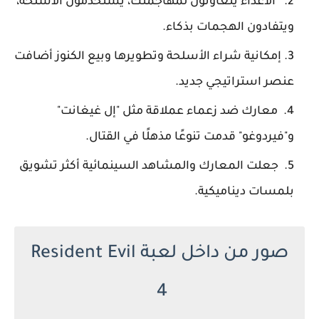
الأعداء يتعاونون لمهاجمتك، يستخدمون الأسلحة،
ويتفادون الهجمات بذكاء.
إمكانية شراء الأسلحة وتطويرها وبيع الكنوز أضافت
عنصر استراتيجي جديد.
معارك ضد زعماء عملاقة مثل "إل غيغانت"
و"فيردوغو" قدمت تنوعًا مذهلًا في القتال.
جعلت المعارك والمشاهد السينمائية أكثر تشويق
بلمسات ديناميكية.
صور من داخل لعبة Resident Evil
4