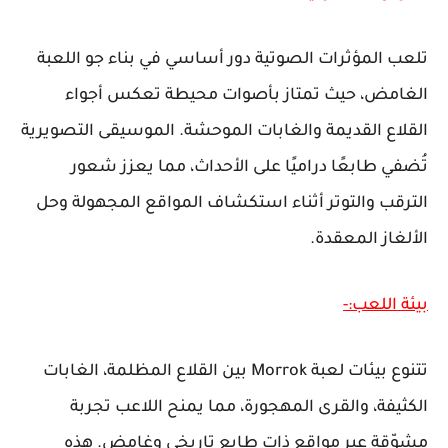
تلعب المؤثرات الصوتية دور أساسي في بناء جو اللعبة
الغامض، حيث تمتاز بأصوات محيطة تعكس أجواء
القلاع القديمة والغابات الموحشة. الموسيقى التصويرية
تُضفي طابعًا دراميًا على الأحداث، مما يعزز شعور
الترقب والتوتر أثناء استكشاف المواقع المجهولة وحل
الألغاز المعقدة.
بيئة اللعب:-
تتنوع بيئات لعبة Morrok بين القلاع المظلمة، الغابات
الكثيفة، والقرى المهجورة، مما يمنح اللاعب تجربة
مشوّقة عبر مواقع ذات طابع تاريخي وغامض. هذه