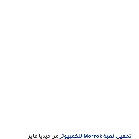
تحميل لعبة Morrok للكمبيوتر
من ميديا فاير