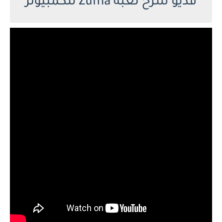
فديو شرح لعبة Zuma للكمبيوتر