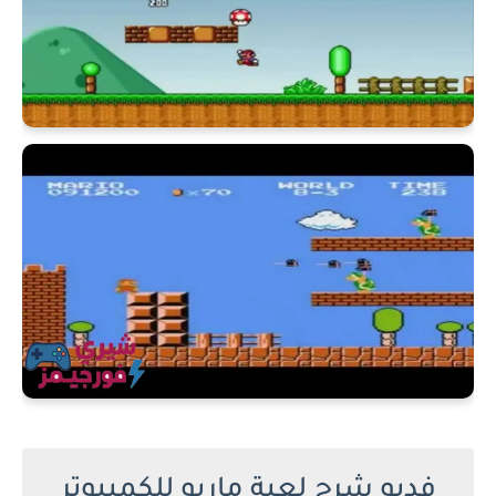
فديو شرح لعبة ماريو للكمبيوتر