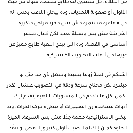
من الظلام. كل مستوى ليه طابع مختلف، سواء من حيث
الألوان أو صعوبة التحديات. وده بيخلي اللاعب يحس إنه
في مغامرة مستمرة مش بس مجرد مراحل متكررة.
الفراشة مش بس وسيلة لعب، لكن كمان عنصر
أساسي في القصة. وده اللي بيدي اللعبة طابع مميز عن
غيرها من ألعاب التصويب الكلاسيكية.
التحكم في لعبة زوما بسيط وسهل لأي حد، حتى لو
مبتدئ، لكن محتاج سرعة ودقة في التصويب علشان تقدر
تكمل. كل ما تتقدم في المستويات، اللعبة بتقدم ليك
أدوات مساعدة زي التفجيرات أو تبطيء حركة الكرات. وده
بيخلي الاستراتيجية مهمة جدًا، مش بس السرعة. الميزة
الحلوة كمان إنك لما تصيب ألوان كتير ورا بعض أو تنفّذ