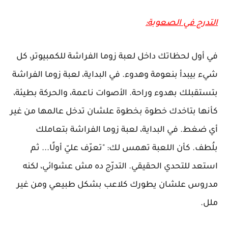
التدرج في الصعوبة:
في أول لحظاتك داخل لعبة زوما الفراشة للكمبيوتر، كل
شيء بيبدأ بنعومة وهدوء. في البداية، لعبة زوما الفراشة
بتستقبلك بهدوء وراحة. الأصوات ناعمة، والحركة بطيئة،
كأنها بتاخدك خطوة بخطوة علشان تدخل عالمها من غير
أي ضغط. في البداية، لعبة زوما الفراشة بتعاملك
بلُطف. كأن اللعبة تهمس لك: "تعرّف عليّ أولًا... ثم
استعد للتحدي الحقيقي. التدرّج ده مش عشوائي، لكنه
مدروس علشان يطورك كلاعب بشكل طبيعي ومن غير
ملل.