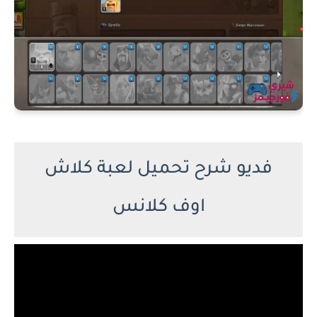
فديو شرح تحميل لعبة كلاش
اوف كلانس