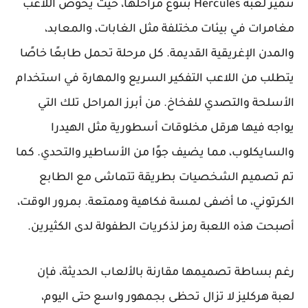
تتميّز لعبة Hercules بتنوع مراحلها، حيث يخوض اللاعب
مغامرات في بيئات مختلفة مثل الغابات، والمعابد،
والمدن الإغريقية القديمة. كل مرحلة تحمل طابعًا خاصًا
يتطلب من اللاعب التفكير السريع والمهارة في استخدام
الأسلحة والتصدي للفخاخ. من أبرز المراحل تلك التي
يواجه فيها هرقل مخلوقات أسطورية مثل الهيدرا
والسايكلوب، مما يضيف جوًا من الأساطير والتحدي. كما
تم تصميم الشخصيات بطريقة تتماشى مع الطابع
الكرتوني، ما أضفى لمسة فكاهية وممتعة. بمرور الوقت،
أصبحت هذه اللعبة رمز لذكريات الطفولة لدى الكثيرين.
رغم بساطة تصميمها مقارنة بالألعاب الحديثة، فإن
لعبة هركليز لا تزال تحظى بجمهور واسع حتى اليوم،